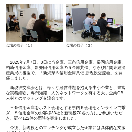
会場の様子（１）
会場の様子（２）
2025年7月7日、8日に当金庫、三条信用金庫、長岡信用金庫、
柏崎信用金庫、新発田信用金庫の５金庫共催、ならびに関東経済
産業局の後援で、「新潟県５信用金庫共催 新現役交流会」を開
催しました。
新現役交流会とは、様々な経営課題を抱える中小企業と、豊富
な実務経験、専門知識、人的ネットワークを有する大手企業OB
人材とのマッチング交流会です。
三条信用金庫をホスト会場とする県内５会場をオンラインで繋
ぎ、５信用金庫のお客様33社と新現役70名の方にご参加いただ
き、延べ122件の面談を実施しました。
今後、新現役とのマッチングが成立した企業には具体的な支援