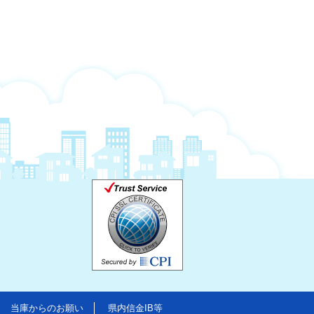
当庫からのお願い
県内信金IB等