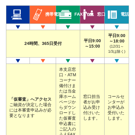
FAX
窓口
携帯電話
電話
平日9:00
平日9:00
～18:00
24時間、365日受付
～15:00
(12/31～
1/3は除く)
本支店窓
口・ATM
コーナー
備付けま
たは当金
庫ホーム
窓口担当
コールセ
「仮審査」へアクセス
ページか
者がお申
ンターが
ご融資が決定した場合
らダウン
込み受け
お申込み
には本審査申込みが必
ロードし
付けいた
受付いた
要となります
た仮審査
します。
します。
申込書に
ご記入の
うえFAX