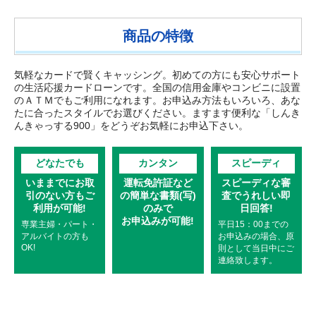
商品の特徴
気軽なカードで賢くキャッシング。初めての方にも安心サポート
の生活応援カードローンです。全国の信用金庫やコンビニに設置
のＡＴＭでもご利用になれます。お申込み方法もいろいろ、あな
たに合ったスタイルでお選びください。ますます便利な「しんき
んきゃっする900」をどうぞお気軽にお申込下さい。
どなたでも
カンタン
スピーディ
いままでにお取
運転免許証など
スピーディな審
引のない方もご
の簡単な書類(写)
査でうれしい即
利用が可能!
のみで
日回答!
お申込みが可能!
専業主婦・パート・
平日15：00までの
アルバイトの方も
お申込みの場合、原
OK!
則として当日中にご
連絡致します。