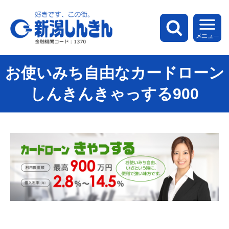
新潟しんきん
検索
メ
お使いみち自由なカードローン
しんきんきゃっする900